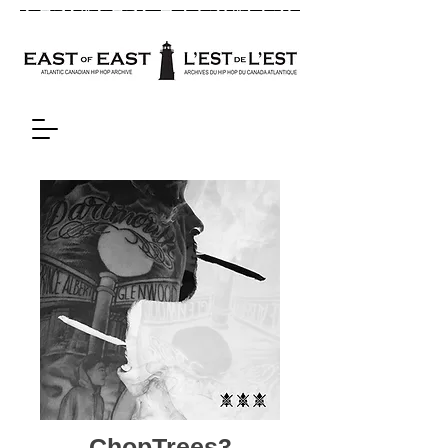
ChopTrees3